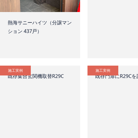
熱海サニーハイツ（分譲マン
ション 437戸）
施工実例
施工実例
既存集合玄関機取替R29C
既存門扉にR29Cを