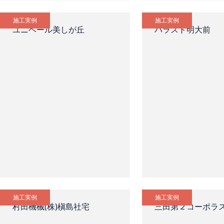
施工実例
施工実例
ユニベール美しが丘
パラスト明大前
施工実例
施工実例
村田機械(株)槇島社宅
三田第２コーポラ