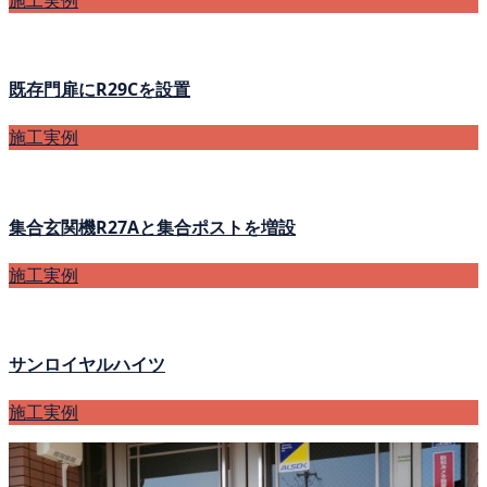
既存門扉にR29Cを設置
施工実例
集合玄関機R27Aと集合ポストを増設
施工実例
サンロイヤルハイツ
施工実例